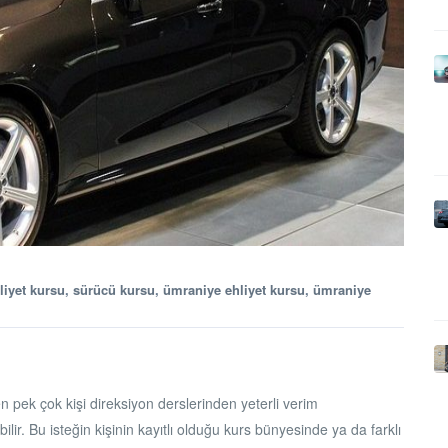
hliyet kursu
,
sürücü kursu
,
ümraniye ehliyet kursu
,
ümraniye
en pek çok kişi direksiyon derslerinden yeterli verim
lir. Bu isteğin kişinin kayıtlı olduğu kurs bünyesinde ya da farklı