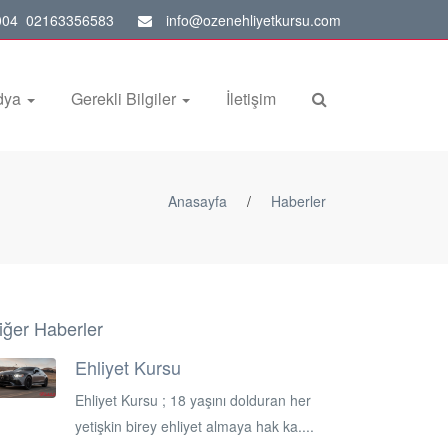
04 02163356583
info@ozenehliyetkursu.com
dya
Gerekli Bilgiler
İletişim
Anasayfa
/
Haberler
iğer Haberler
Ehliyet Kursu
Ehliyet Kursu ; 18 yaşını dolduran her
yetişkin birey ehliyet almaya hak ka....