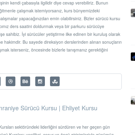
şinin kendi çabasıyla ilgilidir diye cevap verebiliriz. Bunun
eğitmenle çalışmak istemiyorsanız, kurs bünyemizdeki
alışmalar yapacağınızdan emin olabilirsiniz. Bizler sürücü kursu
cımız ders saatini doldurmak veya bir parkuru sürücüye
e sahibiz. İyi sürücüler yetiştirme ilke edinen bir kuruluş olarak
rine hakimdir. Bu sayede direksiyon derslerinden alınan sonuçların
anışmak isterseniz, öncesinde bizlerle tanışmanız gerektiğini
mraniye Sürücü Kursu | Ehliyet Kursu
rsları sektöründeki liderliğini sürdüren ve her geçen gün
ücü Kursları; yenilikçi, cesur ve öncü girişimleriyle günümüz