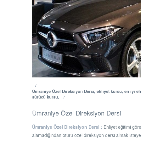
/
Ümraniye Özel Direksiyon Dersi
,
ehliyet kursu
,
en iyi e
sürücü kursu
,
/
Ümraniye Özel Direksiyon Dersi
Ümraniye Özel Direksiyon Dersi ;
Ehliyet eğitimi gör
alamadığından ötürü özel direksiyon dersi almak isteyebi