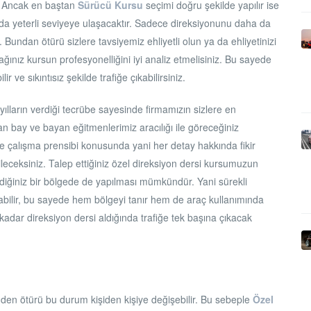
r. Ancak en baştan
Sürücü Kursu
seçimi doğru şekilde yapılır ise
da yeterli seviyeye ulaşacaktır. Sadece direksiyonunu daha da
. Bundan ötürü sizlere tavsiyemiz ehliyetli olun ya da ehliyetinizi
ağınız kursun profesyonelliğini iyi analiz etmelisiniz. Bu sayede
ir ve sıkıntısız şekilde trafiğe çıkabilirsiniz.
 yılların verdiği tecrübe sayesinde firmamızın sizlere en
an bay ve bayan eğitmenlerimiz aracılığı ile göreceğiniz
e çalışma prensibi konusunda yani her detay hakkında fikir
bileceksiniz. Talep ettiğiniz özel direksiyon dersi kursumuzun
tediğiniz bir bölgede de yapılması mümkündür. Yani sürekli
labilir, bu sayede hem bölgeyi tanır hem de araç kullanımında
 kadar direksiyon dersi aldığında trafiğe tek başına çıkacak
nden ötürü bu durum kişiden kişiye değişebilir. Bu sebeple
Özel