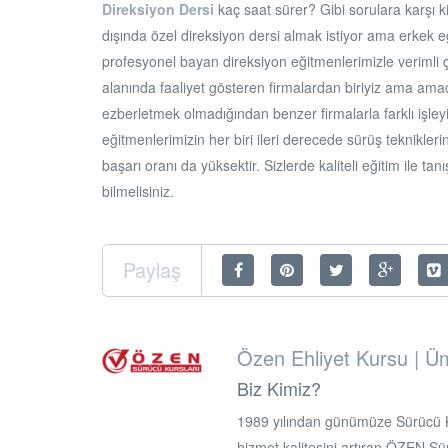
Direksiyon Dersi
kaç saat sürer? Gibi sorulara karşı ki
dışında özel direksiyon dersi almak istiyor ama erkek 
profesyonel bayan direksiyon eğitmenlerimizle verimli ç
alanında faaliyet gösteren firmalardan biriyiz ama ama
ezberletmek olmadığından benzer firmalarla farklı işleyiş
eğitmenlerimizin her biri ileri derecede sürüş teknikle
başarı oranı da yüksektir. Sizlerde kaliteli eğitim ile t
bilmelisiniz.
Paylaş
Özen Ehliyet Kursu | Ü
Biz Kimiz?
1989 yılından günümüze Sürücü Ku
hizmet kalitesini artıran ÖZEN Sür