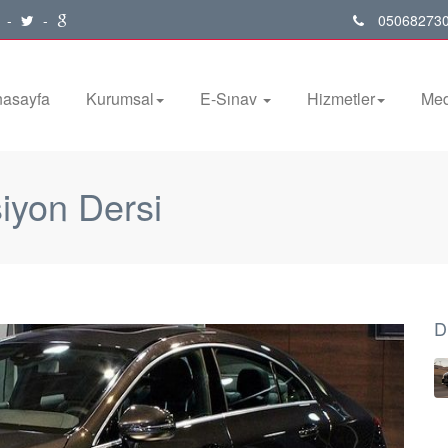
-
-
050682730
asayfa
Kurumsal
E-Sınav
Hizmetler
Me
iyon Dersi
D